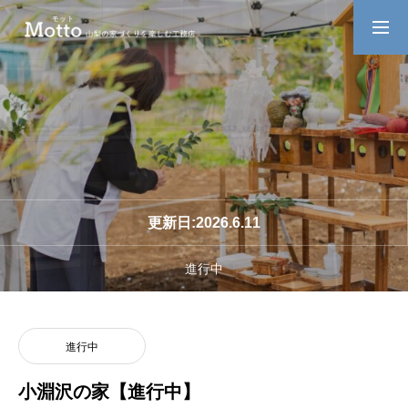
ABOUT US
わたしたちについて
PROJECT
現場の様子をUPしています
更新日:2026.6.11
RECRUIT
業務拡大につきスタッフ大募集
進行中
CONTACT
お問い合わせ
進行中
小淵沢の家【進行中】