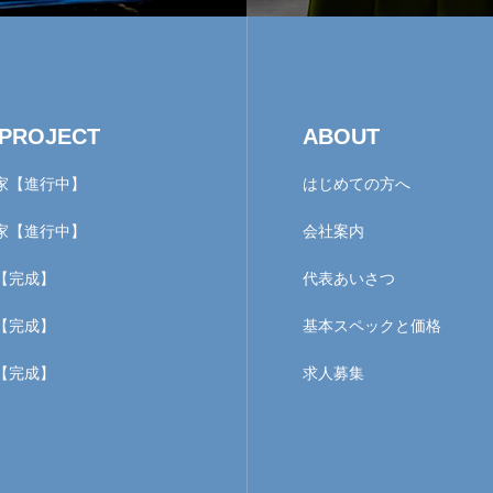
ROJECT
ABOUT
家【進行中】
はじめての方へ
家【進行中】
会社案内
【完成】
代表あいさつ
【完成】
基本スペックと価格
【完成】
求人募集