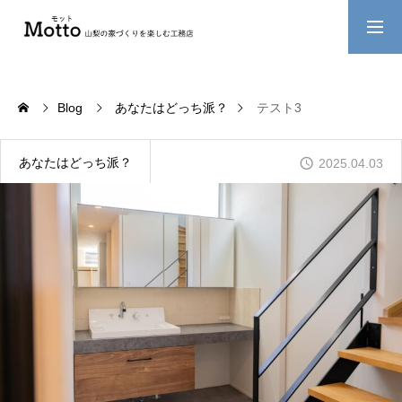
ABOUT US
わたしたちについて
Blog
あなたはどっち派？
テスト3
PROJECT
あなたはどっち派？
2025.04.03
現場の様子をUPしています
RECRUIT
業務拡大につきスタッフ大募集
CONTACT
お問い合わせ